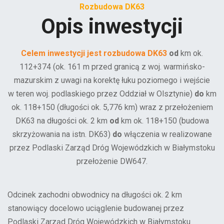
Rozbudowa DK63
Opis inwestycji
Celem inwestycji jest rozbudowa DK63
od
km ok.
112+374 (ok. 161 m przed granicą z woj. warmińsko-
mazurskim z uwagi na korektę łuku poziomego i wejście
w teren woj. podlaskiego przez Oddział w Olsztynie)
do
km
ok. 118+150 (długości ok. 5,776 km) wraz z przełożeniem
DK63 na długości ok. 2 km
od
km ok. 118+150 (budowa
skrzyżowania na istn. DK63)
do
włączenia w realizowane
przez Podlaski Zarząd Dróg Wojewódzkich w Białymstoku
przełożenie DW647.
Odcinek zachodni obwodnicy na długości ok. 2 km
stanowiący docelowo uciąglenie budowanej przez
Podlaski Zarząd Dróg Wojewódzkich w Białymstoku